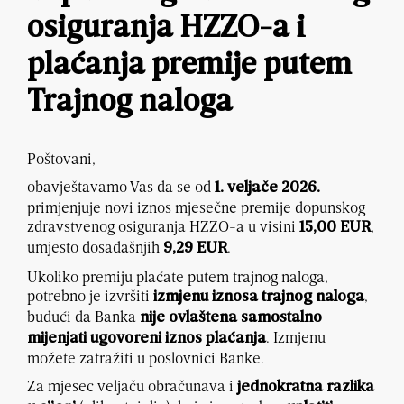
osiguranja HZZO-a i
plaćanja premije putem
Trajnog naloga
Poštovani,
obavještavamo Vas da se od
1. veljače 2026.
primjenjuje novi iznos mjesečne premije dopunskog
zdravstvenog osiguranja HZZO-a u visini
,
15,00 EUR
umjesto dosadašnjih
.
9,29 EUR
Ukoliko premiju plaćate putem trajnog naloga,
potrebno je izvršiti
,
izmjenu iznosa trajnog naloga
budući da Banka
nije ovlaštena samostalno
. Izmjenu
mijenjati ugovoreni iznos plaćanja
možete zatražiti u poslovnici Banke.
Za mjesec veljaču obračunava i
jednokratna razlika