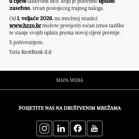
(alikvotni dio), koju je potrebno
u cijeni
uplatiti
, izvan postojećeg trajnog naloga.
zasebno
Od
na mrežnoj stranici
1. veljače 2026.
možete provjeriti točan iznos razlike
www.hzzo.hr
te stanje svojih uplata prema novoj cijeni premije.
S poštovanjem,
Vaša KentBank d.d.
MAPA WEBA
POSJETITE NAS NA DRUŠTVENIM MREŽAMA