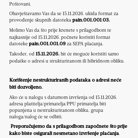
Poštovani,
Obavještavamo Vas da se 15.11.2026. ukida format za
provođenje skupnih datoteka
.
pain.001.001
03.
Molimo Vas da što prije krenete s prilagodbom te
najkasnije od 15.11.2026. počnete koristiti format
datoteke
za SEPA plaćanja.
pain.001.001.09
Također, od
bit će moguće koristiti samo
15.11.2026.
podatke o adresi u strukturiranom ili hibridnom obliku.
Korištenje nestrukturiranih podataka o adresi neće
biti dozvoljeno.
Ako će u nalogu s datumom izvršenja od 15.11.2026.
adresa platitelja/primatelja/PPU primatelja biti
popunjena u nestrukturiranom obliku, grupa
naloga/nalog će se odbiti.
Preporučujemo da s prilagodbom započnete što prije
.
kako biste osigurali nesmetano izvršenje plaćanja