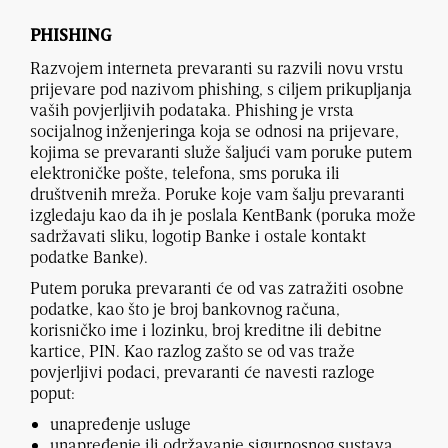
PHISHING
Razvojem interneta prevaranti su razvili novu vrstu
prijevare pod nazivom phishing, s ciljem prikupljanja
vaših povjerljivih podataka. Phishing je vrsta
socijalnog inženjeringa koja se odnosi na prijevare,
kojima se prevaranti služe šaljući vam poruke putem
elektroničke pošte, telefona, sms poruka ili
društvenih mreža. Poruke koje vam šalju prevaranti
izgledaju kao da ih je poslala KentBank (poruka može
sadržavati sliku, logotip Banke i ostale kontakt
podatke Banke).
Putem poruka prevaranti će od vas zatražiti osobne
podatke, kao što je broj bankovnog računa,
korisničko ime i lozinku, broj kreditne ili debitne
kartice, PIN. Kao razlog zašto se od vas traže
povjerljivi podaci, prevaranti će navesti razloge
poput:
unapređenje usluge
unapređenje ili održavanje sigurnosnog sustava