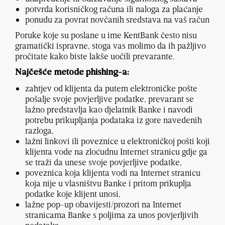
potvrda korisničkog računa ili naloga za plaćanje
ponudu za povrat novčanih sredstava na vaš račun
Poruke koje su poslane u ime KentBank često nisu
gramatički ispravne, stoga vas molimo da ih pažljivo
pročitate kako biste lakše uočili prevarante.
Najčešće metode phishing-a:
zahtjev od klijenta da putem elektroničke pošte
pošalje svoje povjerljive podatke, prevarant se
lažno predstavlja kao djelatnik Banke i navodi
potrebu prikupljanja podataka iz gore navedenih
razloga,
lažni linkovi ili poveznice u elektroničkoj pošti koji
klijenta vode na zloćudnu Internet stranicu gdje ga
se traži da unese svoje povjerljive podatke,
poveznica koja klijenta vodi na Internet stranicu
koja nije u vlasništvu Banke i pritom prikuplja
podatke koje klijent unosi,
lažne pop-up obavijesti/prozori na Internet
stranicama Banke s poljima za unos povjerljivih