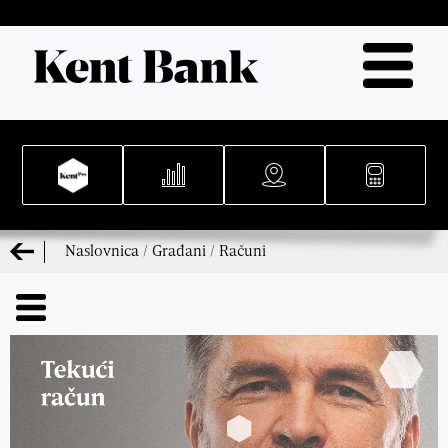
Naslovnica
/
Građani
/
Računi