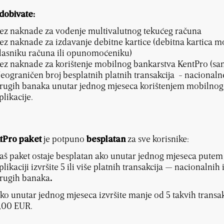
 dobivate:
ez naknade za vođenje multivalutnog tekućeg računa
ez naknade za izdavanje debitne kartice (debitna kartica m
lasniku računa ili opunomoćeniku)
ez naknade za korištenje mobilnog bankarstva KentPro (sam
eograničen broj besplatnih platnih transakcija - nacionaln
rugih banaka
unutar jednog mjeseca korištenjem mobilnog
plikacije.
je potpuno
za sve korisnike:
tPro paket
besplatan
aš paket ostaje besplatan ako unutar jednog mjeseca pute
plikaciji izvršite 5 ili više platnih transakcija — nacionalni
rugih banaka
.
ko unutar jednog mjeseca izvršite manje od 5 takvih transak
,00 EUR.