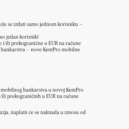
ože se izdati samo jednom korisniku –
o jedan korisnik)
e i/ili prekogranične u EUR
na račune
 bankarstva – nove KentPro mobilne
m mobilnog bankarstva u novoj KentPro
h i/ili prekograničnih u EUR
na račune
cija, naplatit će se naknada u iznosu od