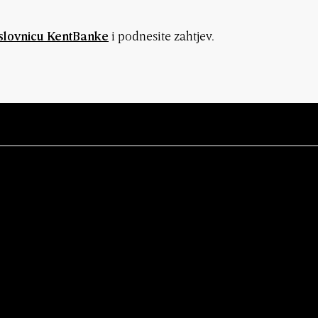
i podnesite zahtjev.
slovnicu KentBanke