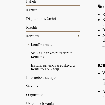
Paketi
Što
Kartice
B
Digitalni novčanici
B
v
Krediti
B
N
KentPro
d
KentPro paket
a
Svi vaši bankovni računi u
KentPro
Instant prijenos sredstava u
Ken
KentPro aplikaciji
V
Internetske usluge
a
d
Štednja
A
Osiguranja
5
Uvjeti poslovanja