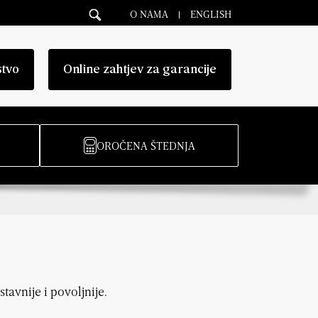
O NAMA
ENGLISH
stvo
Online zahtjev za garancije
OROČENA ŠTEDNJA
avnije i povoljnije.