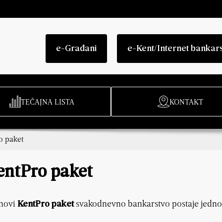
e-Građani
e-Kent/Internet bankar
TEČAJNA LISTA
KONTAKT
o paket
entPro paket
novi
svakodnevno bankarstvo postaje jednost
KentPro paket