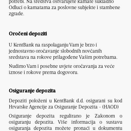
potrebi. Na sredstva ostvarujete kamate sukladno
Odluci o kamatama za poslovne subjekte i stambene
zgrade.
Oročeni depoziti
U KentBank na raspolaganju Vam je brzo i
jednostavno oročavanje slobodnih novčanih
sredstava na rokove prilagođene Vašim potrebama.
Nudimo Vam i posebne uvjete oročavanja za veće
iznose i rokove prema dogovoru.
Osiguranje depozita
Depoziti položeni u KentBank d.d. osigurani su kod
Hrvatske Agencije za Osiguranje Depozita - (HAOD)
Osiguranje depozita regulirano je Zakonom o
osiguranju depozita. Više informacija o sustavu
osiguranja depozita možete pronaći u dokumentu