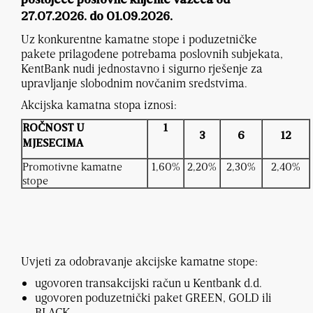
postojeće poslovne klijente važeća od
27.07.2026. do 01.09.2026.
Uz konkurentne kamatne stope i poduzetničke
pakete prilagođene potrebama poslovnih subjekata,
KentBank nudi jednostavno i sigurno rješenje za
upravljanje slobodnim novčanim sredstvima.
Akcijska kamatna stopa iznosi:
ROČNOST U
1
3
6
12
MJESECIMA
Promotivne kamatne
1,60%
2,20%
2,30%
2,40%
stope
Uvjeti za odobravanje akcijske kamatne stope:
ugovoren transakcijski račun u Kentbank d.d.
ugovoren poduzetnički paket GREEN, GOLD ili
BLACK