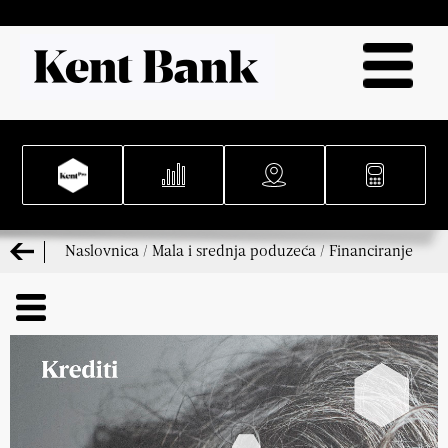
Naslovnica
/
Mala i srednja poduzeća
/
Financiranje