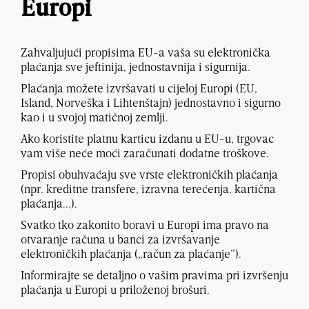
Europi
Zahvaljujući propisima EU-a vaša su elektronička
plaćanja sve jeftinija, jednostavnija i sigurnija.
Plaćanja možete izvršavati u cijeloj Europi (EU,
Island, Norveška i Lihtenštajn) jednostavno i sigurno
kao i u svojoj matičnoj zemlji.
Ako koristite platnu karticu izdanu u EU-u, trgovac
vam više neće moći zaračunati dodatne troškove.
Propisi obuhvaćaju sve vrste elektroničkih plaćanja
(npr. kreditne transfere, izravna terećenja, kartična
plaćanja...).
Svatko tko zakonito boravi u Europi ima pravo na
otvaranje računa u banci za izvršavanje
elektroničkih plaćanja („račun za plaćanje”).
Informirajte se detaljno o vašim pravima pri izvršenju
plaćanja u Europi u priloženoj brošuri.