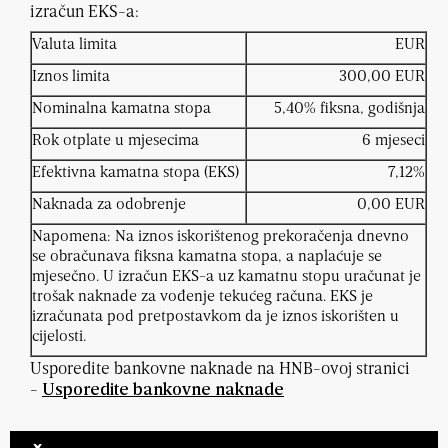
izračun EKS-a:
Valuta limita
EUR
Iznos limita
300,00 EUR
Nominalna kamatna stopa
5,40% fiksna, godišnja
Rok otplate u mjesecima
6 mjeseci
Efektivna kamatna stopa (EKS)
7,12%
Naknada za odobrenje
0,00 EUR
Napomena: Na iznos iskorištenog prekoračenja dnevno
se obračunava fiksna kamatna stopa, a naplaćuje se
mjesečno. U izračun EKS-a uz kamatnu stopu uračunat je
trošak naknade za vođenje tekućeg računa. EKS je
izračunata pod pretpostavkom da je iznos iskorišten u
cijelosti.
Usporedite bankovne naknade na HNB-ovoj stranici
-
Usporedite bankovne naknade