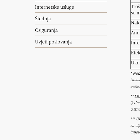
Troš
Internetske usluge
se m
Štednja
Nak
Osiguranja
Anui
Uvjeti poslovanja
Inte
Efek
Ukup
* Nom
(
Korisn
troškov
** EK
(jedn
u izn
*** U
za cij
(mjes