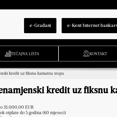
e-Građani
e-Kent/Internet bankar
TEČAJNA LISTA
KONTAKT
ski kredit uz fiksnu kamatnu stopu
enamjenski kredit uz fiksnu 
o 31.000,00 EUR
ok otplate do 5 godina (60 mjeseci)