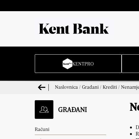
KENTPRO
Naslovnica
/
Građani
/
Krediti
/
Nenamjen
N
GRAĐANI
D
Računi
R