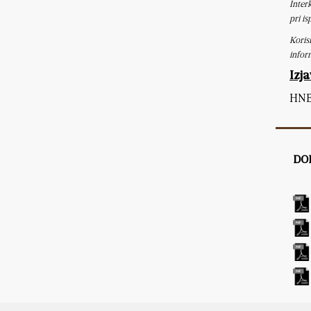
Inter
pri is
Koris
infor
Izja
HNB 
DO