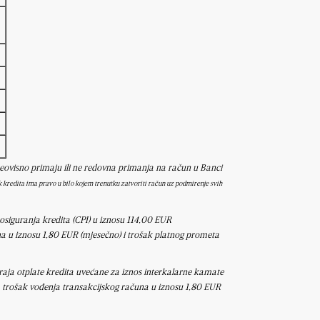
 neovisno primaju ili ne redovna primanja na račun u Banci
k kredita ima pravo
u bilo kojem trenutku zatvoriti račun uz podmirenje svih
 osiguranja kredita (CPI) u iznosu 114,00 EUR
na u iznosu 1,80 EUR (mjesečno) i trošak platnog prometa
raja otplate kredita uvećane za iznos interkalarne kamate
,
trošak vođenja transakcijskog računa u iznosu 1,80 EUR