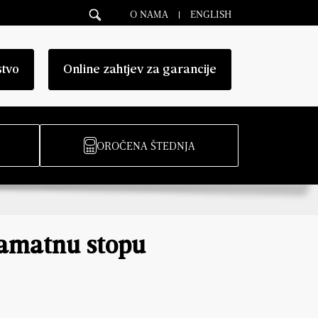
O NAMA
ENGLISH
stvo
Online zahtjev za garancije
OROČENA ŠTEDNJA
kamatnu stopu