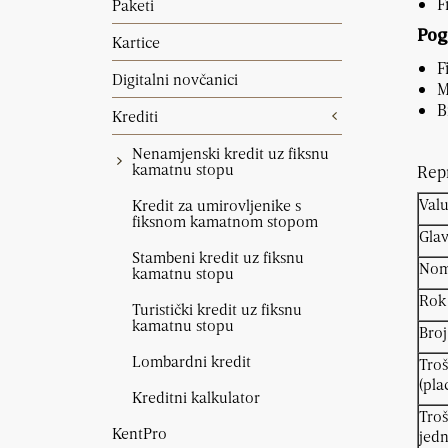
F
Paketi
Pog
Kartice
F
Digitalni novčanici
M
B
Krediti
Nenamjenski kredit uz fiksnu
kamatnu stopu
Repr
Valu
Kredit za umirovljenike s
fiksnom kamatnom stopom
Glav
Stambeni kredit uz fiksnu
Nom
kamatnu stopu
Rok
Turistički kredit uz fiksnu
kamatnu stopu
Broj
Lombardni kredit
Troš
(pla
Kreditni kalkulator
Troš
KentPro
jed