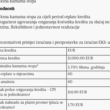
iksna kamatna stopa
odnosti:
iksna kamatna stopa za cijeli period otplate kredita
ogućnost ugovaranja osiguranja korisnika kredita za slučaj ne
rzina, fleksibilnost i jednostavnost realizacije
ezentativni primjer izračuna i pretpostavke za izračun EKS-a
ta kredita
EUR
nica kredita
11.000,00 EUR
inalna kamatna stopa*
5,70% fiksna, godišnja
 otplate u mjesecima
60
 anuiteta
60
ak police osiguranja kredita - CPI
114,00 EUR
ća se jednokratno)
ak naknade za platni promet (plaća se
1,70 EUR
nokratno)