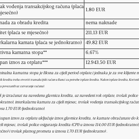
ak vođenja transakcijskog računa (plaća
1,80 EUR
jesečno)
nada za obradu kredita
nema naknade
tet (plaća se mjesečno)
211,13 EUR
rkalarna kamata (plaća se jednokratno)
49,82 EUR
tivna kamatna stopa**
6,67%
an iznos za otplatu***
12.943,50 EUR
inalna kamatna stopa je fiksna za cijeli period otplate.i jednaka je za sve klijente
ik kredita treba otvoriti transakcijski račun u Banci za potrebe isplate kredita. Nakon isplate kredita,
Korisni
a povezanih uz zatvaranje računa).
S je izračunat na navedenu glavnicu kredita, uz navedeni rok otplate, trošak police
okratno), interkalarnu kamatu za cijeli mjesec, trošak vođenja transakcijskog raču
osu 1,70 EUR (jednokratno).
kupan iznos za otplatu uključuje iznos glavnice kredita, te kamate obračunate do k
eli mjesec,
trošak police osiguranja kredita (CPI) u iznosu 114,00 EUR (jednokratno)
ečno)
i trošak platnog prometa u iznosu 1,70 EUR (jednokratno) .