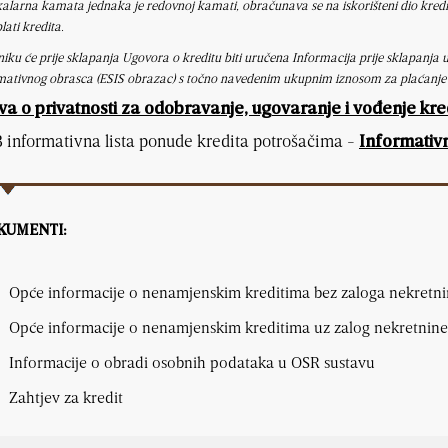
kalarna kamata jednaka je redovnoj kamati, obračunava se na iskorišteni dio kredit
plati kredita.
niku će prije sklapanja Ugovora o kreditu biti uručena Informacija prije sklapanja
mativnog obrasca (ESIS obrazac) s točno navedenim ukupnim iznosom za plaćanje
va o privatnosti za odobravanje, ugovaranje i vođenje kredi
informativna lista ponude kredita potrošačima -
Informativn
KUMENTI:
Opće informacije o nenamjenskim kreditima bez zaloga nekretni
Opće informacije o nenamjenskim kreditima uz zalog nekretnine
Informacije o obradi osobnih podataka u OSR sustavu
Zahtjev za kredit