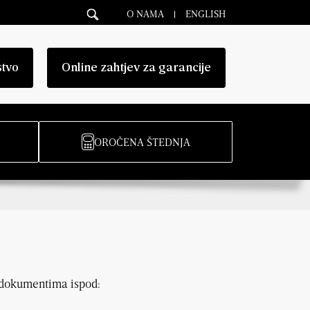
O NAMA
ENGLISH
stvo
Online zahtjev za garancije
OROČENA ŠTEDNJA
u dokumentima ispod: