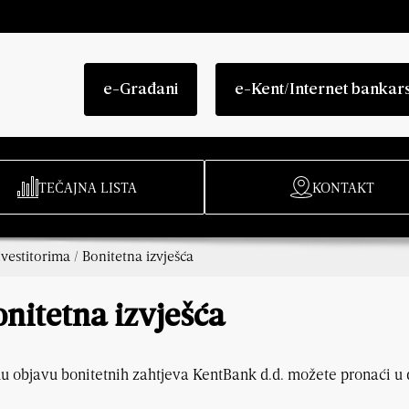
e-Građani
e-Kent/Internet bankar
TEČAJNA LISTA
KONTAKT
nvestitorima
/
Bonitetna izvješća
nitetna izvješća
u objavu bonitetnih zahtjeva KentBank d.d. možete pronaći 