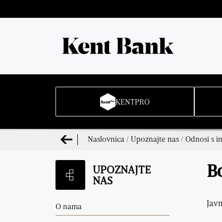
KENTPRO
Naslovnica
/
Upoznajte nas
/
Odnosi s i
UPOZNAJTE
Bo
NAS
Javn
O nama