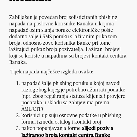
Zabilježen je povećan broj sofisticiranih phishing
napada na poslovne korisnike Banaka u kojima
napadač osim slanja poruke elektroničke pošte
dodatno šalje i SMS poruku s lažiranim prikazom
broja, odnosno zove korisnika Banke pri tome
lažirajući prikaz broja pozivatelja. Lažirani brojevi
koji se koriste u napadima su brojevi kontakt centara
Banaka.
Tijek napada najčešće izgleda ovako:
napadač šalje phishing poruku u kojoj navodi
razlog zbog kojeg je potrebno ažurirati podatke
(npr. zbog reguliranja statusa klijenta i provjere
podataka u skladu sa zahtjevima prema
AML/CTF)
korisnici upisuju osnovne podatke u phishing
formu, između ostalog i kontakt broj
nakon popunjavanja forme
slijedi poziv s
lažiranog broja kontakt centra Banke