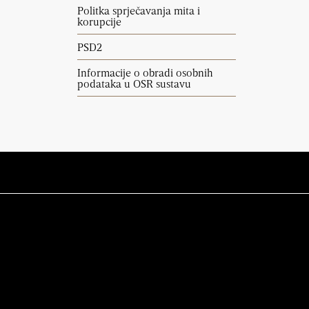
Politka sprječavanja mita i
korupcije
PSD2
Informacije o obradi osobnih
podataka u OSR sustavu