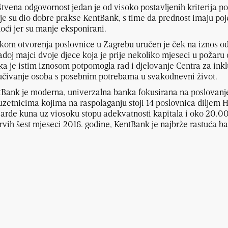
tvena odgovornost jedan je od visoko postavljenih kriterija 
je su dio dobre prakse KentBank, s time da prednost imaju poj
ći jer su manje eksponirani.
ikom otvorenja poslovnice u Zagrebu uručen je ček na iznos o
adoj majci dvoje djece koja je prije nekoliko mjeseci u požar
a je istim iznosom potpomogla rad i djelovanje Centra za inklu
učivanje osoba s posebnim potrebama u svakodnevni život.
Bank je moderna, univerzalna banka fokusirana na poslovanje
zetnicima kojima na raspolaganju stoji 14 poslovnica diljem 
jarde kuna uz viosoku stopu adekvatnosti kapitala i oko 20.0
rvih šest mjeseci 2016. godine, KentBank je najbrže rastuća b