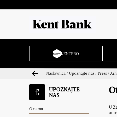
KENTPRO
Naslovnica
/
Upoznajte nas
/
Press
/
Arh
UPOZNAJTE
O
NAS
U Za
O nama
adre