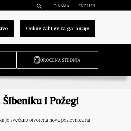
O NAMA
ENGLISH
stvo
Online zahtjev za garancije
OROČENA ŠTEDNJA
 Šibeniku i Požegi
ku je svečano otvorena nova poslovnica na