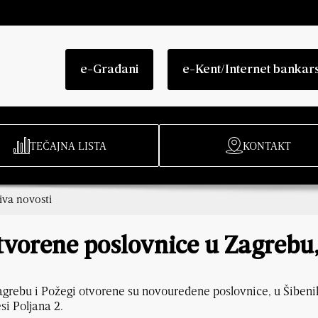
e-Građani
e-Kent/Internet bankar
TEČAJNA LISTA
KONTAKT
iva novosti
tvorene poslovnice u Zagrebu,
grebu i Požegi otvorene su novouređene poslovnice, u Šibeni
si Poljana 2.