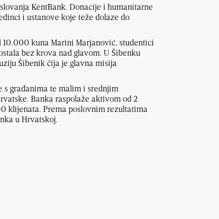
poslovanja KentBank. Donacije i humanitarne
edinci i ustanove koje teže dolaze do
d 10.000 kuna Marini Marjanović, studentici
u ostala bez krova nad glavom. U Šibenku
ziju Šibenik čija je glavna misija
 s građanima te malim i srednjim
Hrvatske. Banka raspolaže aktivom od 2
00 klijenata. Prema poslovnim rezultatima
anka u Hrvatskoj.