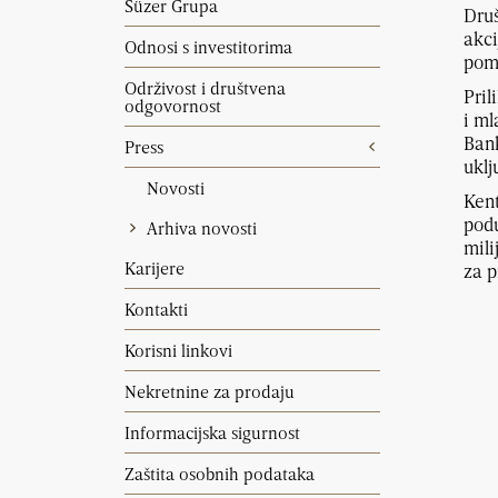
Süzer Grupa
Druš
akci
Odnosi s investitorima
pomo
Održivost i društvena
Pril
odgovornost
i ml
Bank
Press
uklj
Novosti
Kent
podu
Arhiva novosti
mili
Karijere
za p
Kontakti
Korisni linkovi
Nekretnine za prodaju
Informacijska sigurnost
Zaštita osobnih podataka